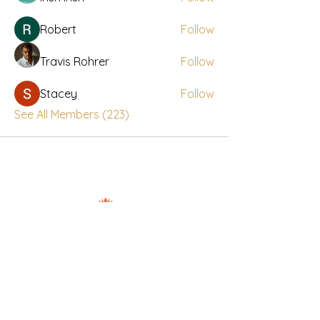
Robert
Follow
Travis Rohrer
Follow
Stacey
Follow
See All Members (223)
Nuad Thai Boran Vicar Lane
106-108 Vicar Lane, Leeds, LS2 7NL
7days: 10.00am - 20.30pm