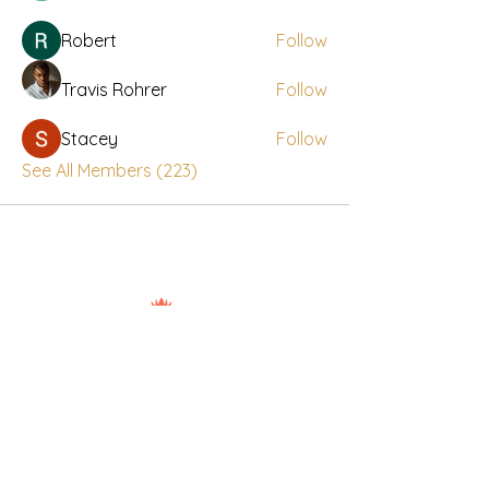
Robert
Follow
Travis Rohrer
Follow
Stacey
Follow
See All Members (223)
Nuad Thai Boran Vicar Lane
106-108 Vicar Lane, Leeds, LS2 7NL
7days: 10.00am - 20.30pm