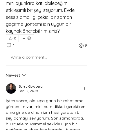
mini oyunlara katılabileceğim 
etkileşimli bir şey istiyorum. Evde 
sessiz ama ilgi çekici bir zaman 
geçirme yöntemi için uygun bir 
kaynak önerebilir misiniz?
0
1
9
Write a comment...
Newest
Barry Goldberg
Dec 12, 2025
İşten sonra, oldukça garip bir rahatlama 
yöntemim var; minimum dikkat gerektiren 
ama yine de dinamizm hissi yaratan bir 
şey açmayı seviyorum. Son zamanlarda, 
bu ritüele mükemmel şekilde uyan bir 
platform buldum. İşte burada—buraya 