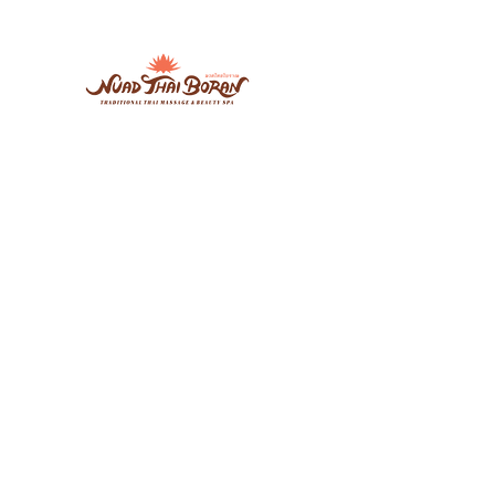
Nuad Thai Boran Vicar Lane
106-108 Vicar Lane, Leeds, LS2 7NL
7days: 10.00am - 20.30pm
07534274897